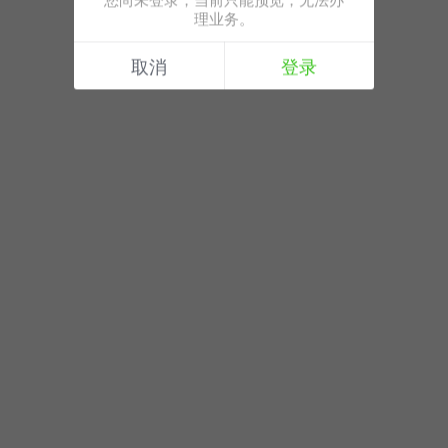
理业务。
取消
登录