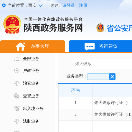
当前位置：西安
请登录
注册
您好，
|
办事大厅
咨询建议
全部业务
户政业务
业务类型：
治安业务
序号
交警业务
1
焰火燃放许可证（I、
出入境业务
2
焰火燃放许可证（III
法制业务