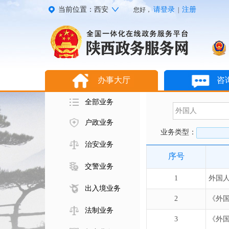
当前位置：西安
请登录
注册
您好，
|
办事大厅
咨
全部业务
户政业务
业务类型：
治安业务
序号
交警业务
1
外国
出入境业务
2
《外
法制业务
3
《外