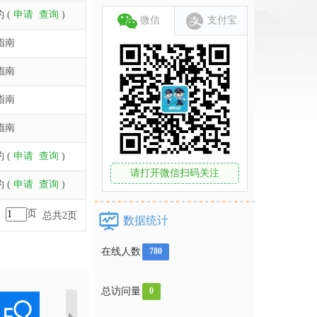
 (
申请
查询
)
微信
支付宝
指南
指南
指南
指南
 (
申请
查询
)
请打开微信扫码关注
 (
申请
查询
)
至
页
总共2页
数据统计
在线人数
780
总访问量
0