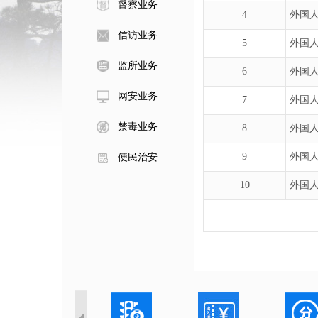
督察业务
4
外国
信访业务
5
外国
监所业务
6
外国人
网安业务
7
外国人
禁毒业务
8
外国
9
外国
便民治安
10
外国